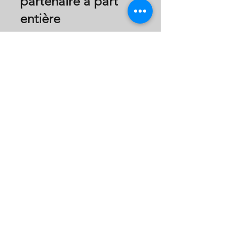
partenaire à part
entière
Toutes nos interventions se
déroulent en pleine nature.
Cet environnement contribue
lui aussi au mieux-être en
favorisant le calme, la
concentration et la réduction
du stress. Il offre un contexte
riche où les apprentissages
prennent vie à travers
l'expérience, le mouvement
et le contact avec le vivant.
Au Domaine du Chev'Allié,
nous croyons que la